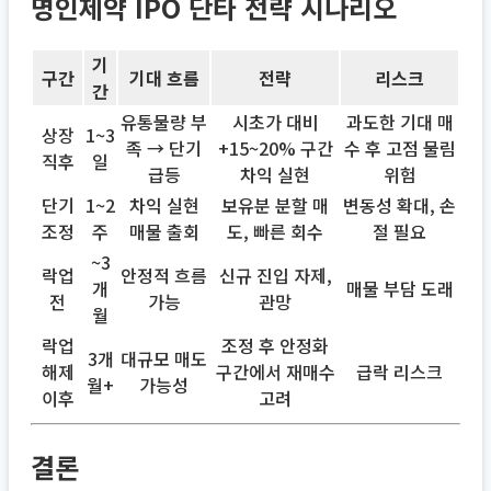
명인제약 IPO 단타 전략 시나리오
기
구간
기대 흐름
전략
리스크
간
유통물량 부
시초가 대비
과도한 기대 매
상장
1~3
족 → 단기
+15~20% 구간
수 후 고점 물림
직후
일
급등
차익 실현
위험
단기
1~2
차익 실현
보유분 분할 매
변동성 확대, 손
조정
주
매물 출회
도, 빠른 회수
절 필요
~3
락업
안정적 흐름
신규 진입 자제,
개
매물 부담 도래
전
가능
관망
월
락업
조정 후 안정화
3개
대규모 매도
해제
구간에서 재매수
급락 리스크
월+
가능성
이후
고려
결론